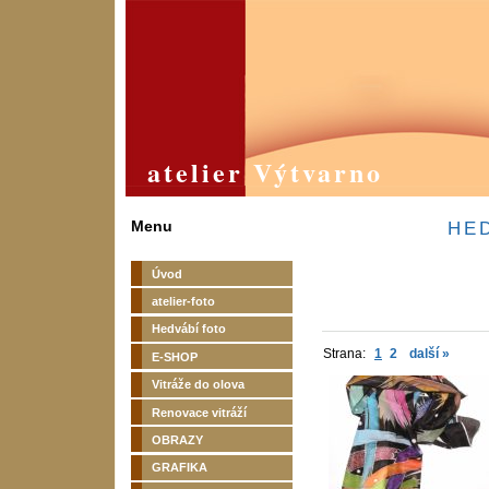
atelier Výtvarno
Menu
HE
Úvod
atelier-foto
Hedvábí foto
Strana:
1
2
další »
E-SHOP
Vitráže do olova
Renovace vitráží
OBRAZY
GRAFIKA